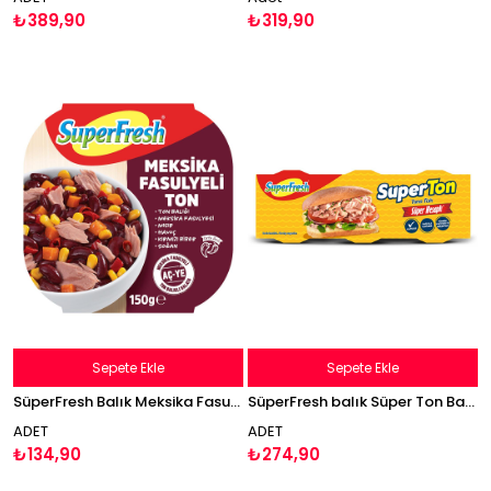
₺389,90
₺319,90
Sepete Ekle
Sepete Ekle
SüperFresh Balık Meksika Fasulyeli Ton Balığı 150g
SüperFresh balık Süper Ton Balığı 3x75g Parçalı
ADET
ADET
₺134,90
₺274,90