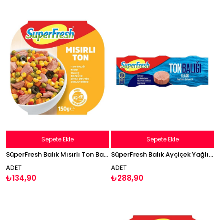
Sepete Ekle
Sepete Ekle
SüperFresh Balık Mısırlı Ton Balığı 150g
SüperFresh Balık Ayçiçek Yağlı Bütün Dilim Ton Balığı 3x75g
ADET
ADET
₺134,90
₺288,90