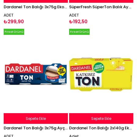
Dardanel Ton Balığı 3x75g Ekonomik Paket Balık
SüperFresh SüperTon Balık Ayçiçek Yağlı Ton Balığı 2x135g
ADET
ADET
₺299,90
₺192,50
Fırsat Ürünü
Fırsat Ürünü
Sepete Ekle
Sepete Ekle
Dardanel Ton Balığı 3x75g Ayçiçek Yağlı Balık
Dardanel Ton Balığı 2x140g Ekonomik Paket Balık
ADET
Adet