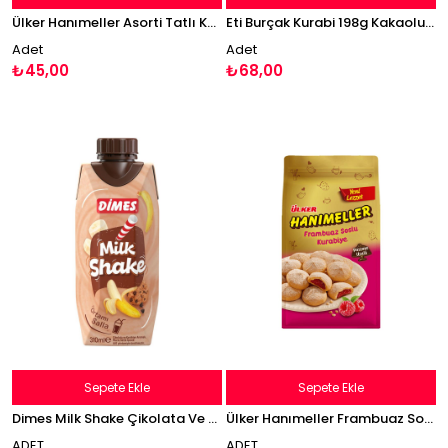
Ülker Hanımeller Asorti Tatlı Kurabiye 150g
Eti Burçak Kurabi 198g Kakaolu Kurabiye
Adet
Adet
₺45,00
₺68,00
Sepete Ekle
Sepete Ekle
Dimes Milk Shake Çikolata Ve Kurabiye Aromalı Muzlu İçecek 310 ml
Ülker Hanımeller Frambuaz Soslu Kurabiye 150g
ADET
ADET