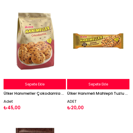
Sepete Ekle
Sepete Ekle
Ülker Hanımeller Çokodamla Çikolata Parçacıklı Kurabiye 150g
Ülker Hanımeli Mahlepli Tuzlu Kurabiye 81g
Adet
ADET
₺45,00
₺20,00