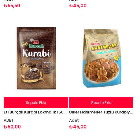
₺55,50
₺45,00
Sepete Ekle
Sepete Ekle
Eti Burçak Kurabi Lokmalık 150g Yer Fıstıklı Kakaolu Kurabiye
Ülker Hanımeller Tuzlu Kurabiye 150g
ADET
Adet
₺50,00
₺45,00