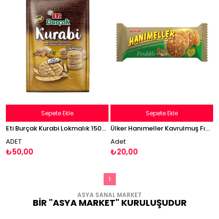
Sepete Ekle
Sepete Ekle
Eti Burçak Kurabi Lokmalık 150g Bademli Tarçınlı Kurabiye
Ülker Hanımeller Kavrulmuş Fındıklı Kurabiye 82g
ADET
Adet
₺50,00
₺20,00
1
ASYA SANAL MARKET
BİR "ASYA MARKET" KURULUŞUDUR