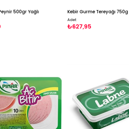
 Peynir 500gr Yağlı
Kebir Gurme Tereyağı 750g
Adet
0
₺627,95