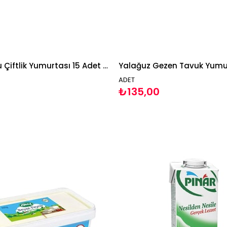
Gündoğdu Çiftlik Yumurtası 15 Adet M Boy Sarı Yumurta
ADET
₺135,00