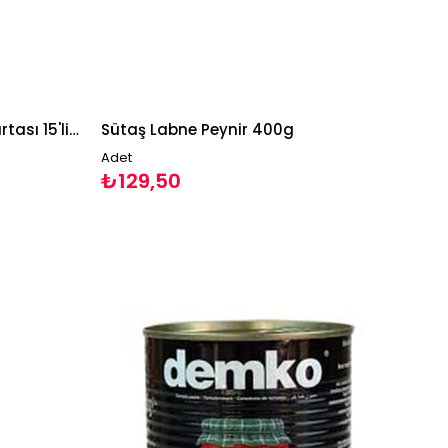
Yalağuz Gezen Tavuk Yumurtası 15'li Paket Yumurta
Sütaş Labne Peynir 400g
Adet
₺129,50