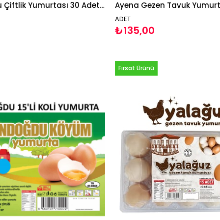
Gündoğdu Çiftlik Yumurtası 30 Adet M Boy Sarı Yumurta
ADET
₺135,00
Fırsat Ürünü