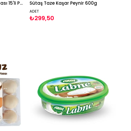
Ayena Gezen Tavuk Yumurtası 15'li Paket Yumurta
Sütaş Taze Kaşar Peynir 600g
ADET
₺299,50