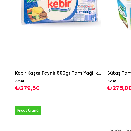
Kebir Kaşar Peynir 600gr Tam Yağlı kebirsüt
Sütaş Tam
Adet
Adet
₺279,50
₺275,0
Fırsat Ürünü