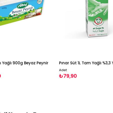
 Yağlı 900g Beyaz Peynir
Pınar Süt 1L Tam Yağlı %3,3 
Adet
0
₺79,90