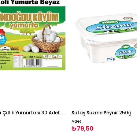
Gündoğdu Çiflik Yumurtası 30 Adet M Boy Beyaz Yumurta
Sütaş Süzme Peynir 250g
Adet
₺79,50