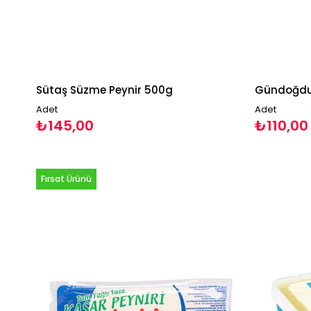
Sütaş Süzme Peynir 500g
Adet
Adet
₺145,00
₺110,00
Fırsat Ürünü