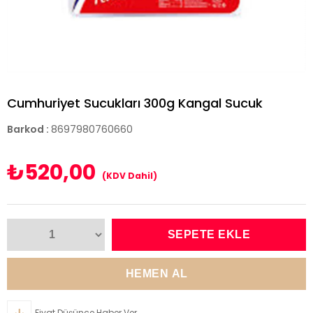
Cumhuriyet Sucukları 300g Kangal Sucuk
Barkod
:
8697980760660
₺520,00
(KDV Dahil)
Fiyat Düşünce Haber Ver