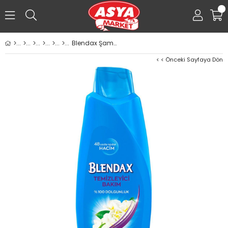
0
Blendax Şampuan 500ml Temizleyici Bakım Yasemin Özlü
< < Önceki Sayfaya Dön