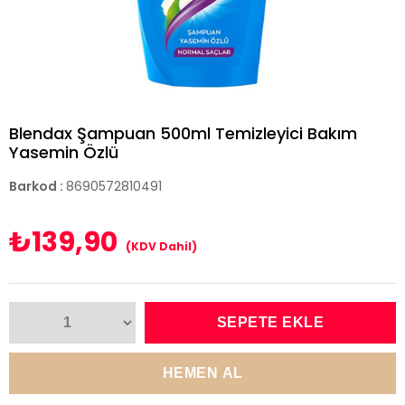
Blendax Şampuan 500ml Temizleyici Bakım
Yasemin Özlü
Barkod
:
8690572810491
₺139,90
(KDV Dahil)