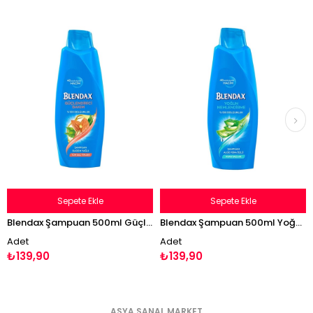
Sepete Ekle
Sepete Ekle
Blendax Şampuan 500ml Güçlendirici Bakım Badem Yağlı
Blendax Şampuan 500ml Yoğun Nemlendirme Aloe Vera Özlü
Adet
Adet
A
₺139,90
₺139,90
₺
ASYA SANAL MARKET