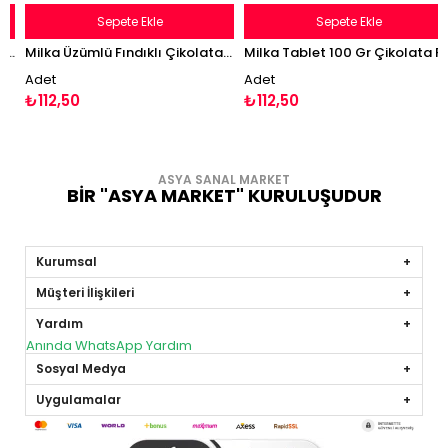
Sepete Ekle
Sepete Ekle
Mini %54 Kakaolu Bitter Çikolata 32g
Milka Üzümlü Fındıklı Çikolata 80
Milka Tablet 100 Gr Çikolata Rüyası Dessert
Adet
Adet
₺112,50
₺112,50
ASYA SANAL MARKET
BİR "ASYA MARKET" KURULUŞUDUR
Kurumsal
Müşteri İlişkileri
Yardım
Anında WhatsApp Yardım
Sosyal Medya
Uygulamalar