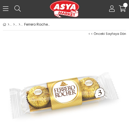
0
Ferrero Rocher Çikolata 37g
< < Önceki Sayfaya Dön