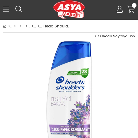
0
Head Shoulders Şampuan 330ml Besleyici Bakım
< < Önceki Sayfaya Dön