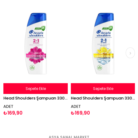
Sepete Ekle
Sepete Ekle
Head Shoulders Şampuan 330ml İpeksi Yumuşaklık Kepek Karşıtı 2'si 1 Arada
Head Shoulders Şampuan 330ml Limon Ferahlığı
ADET
ADET
₺169,90
₺169,90
ASYA SANAL MARKET