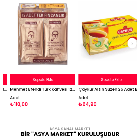
Sepete Ekle
Sepete Ekle
DoğuŞ Karadeniz 25 Adet Bardak Poşet Çay
Mehmet Efendi Türk Kahvesi 12'li Tek Fincalık Kahve 72g
Çaykur Altın Süzen 25 Adet Bardak Poşet Çay
Adet
Adet
₺110,00
₺64,90
ASYA SANAL MARKET
BİR "ASYA MARKET" KURULUŞUDUR