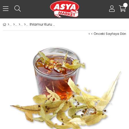
0
Ihlamur Kuru 50g ıhlamur çayı
< < Önceki Sayfaya Dön