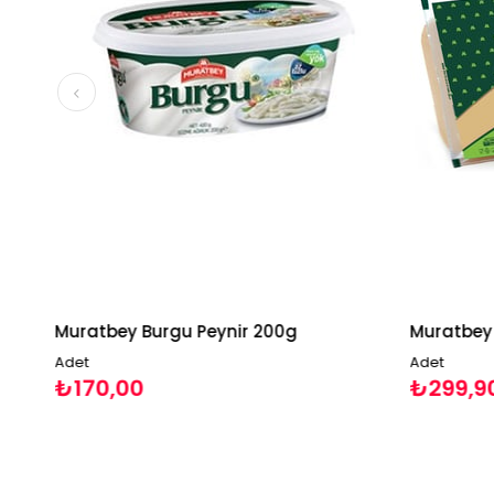
Muratbey Burgu Peynir 200g
Adet
Adet
₺170,00
₺299,90