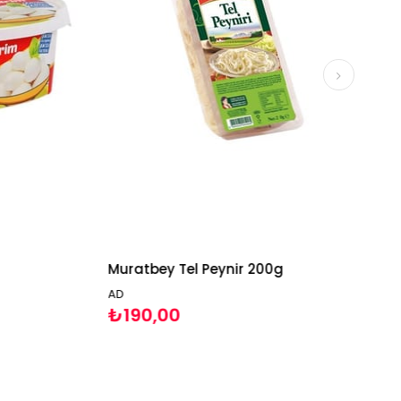
Muratbey Tel Peynir 200g
Mu
AD
AD
₺190,00
₺