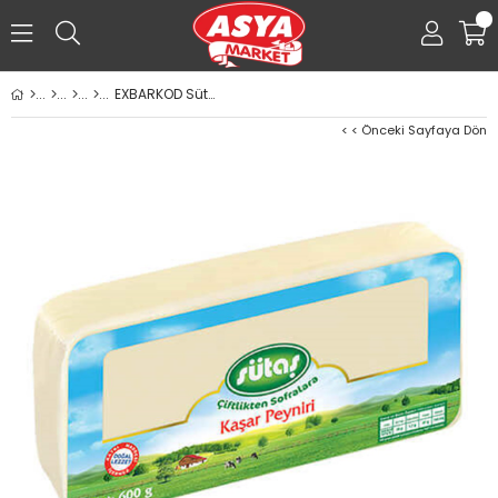
0
EXBARKOD Sütaş Taze Kaşar Peynir 600g
< < Önceki Sayfaya Dön