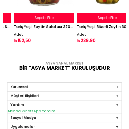
Sepete Ekle
Sepete Ekle
Marmarabirlik Zeytin 800g L Salamura Siyah Zeytin
Tariş Yeşil Zeytin Salatası 370cc
Tariş Yeşil Biberli Zeytin 300g
Adet
Adet
₺152,50
₺239,90
ASYA SANAL MARKET
BİR "ASYA MARKET" KURULUŞUDUR
Kurumsal
Müşteri İlişkileri
Yardım
Anında WhatsApp Yardım
Sosyal Medya
Uygulamalar