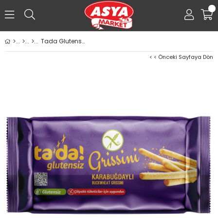
0
Tada Glutensiz Grissini Karabuğdaylı Atıştırmalık 75g
< < Önceki Sayfaya Dön