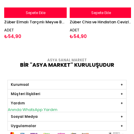
Sepete Ekle
Sepete Ekle
Züber Elmalı Tarçınlı Meyve Bar 40g Glutensiz Vegan
Züber Chia ve Hindistan Cevizli Meyve Bar 40g Glutensiz Vegan
ADET
ADET
₺54,90
₺54,90
ASYA SANAL MARKET
BİR "ASYA MARKET" KURULUŞUDUR
Kurumsal
Müşteri İlişkileri
Yardım
Anında WhatsApp Yardım
Sosyal Medya
Uygulamalar