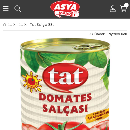
0
Tat Salça 830g Domates Salçası
< < Önceki Sayfaya Dön