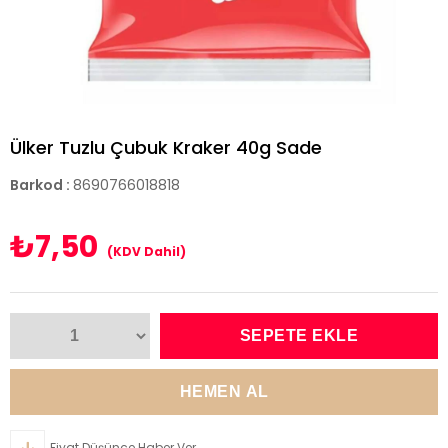
Ülker Tuzlu Çubuk Kraker 40g Sade
Barkod
:
8690766018818
₺7,50
(KDV Dahil)
Fiyat Düşünce Haber Ver