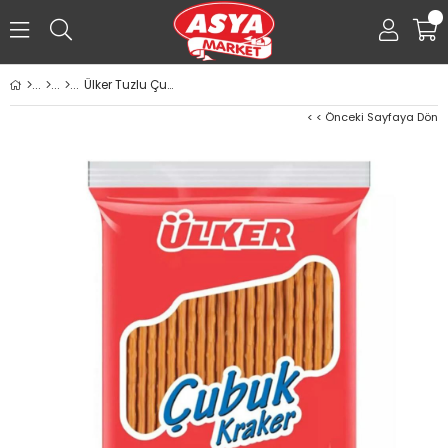
0
Ülker Tuzlu Çubuk Kraker 40g Sade
< < Önceki Sayfaya Dön