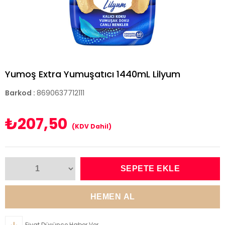
Yumoş Extra Yumuşatıcı 1440mL Lilyum
Barkod
:
8690637712111
₺207,50
(KDV Dahil)
Fiyat Düşünce Haber Ver