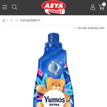
0
Yumoş Extra Yumuşatıcı 1440mL Lilyum
< < Önceki Sayfaya Dön